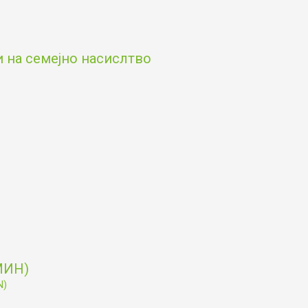
и на семејно насислтво
МИН)
N)