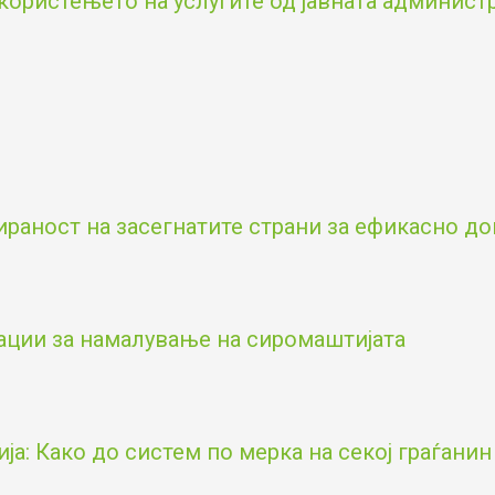
користењето на услугите од јавната админист
аност на засегнатите страни за ефикасно д
ации за намалување на сиромаштијата
а: Како до систем по мерка на секој граѓанин