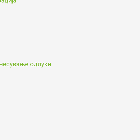
рација
онесување одлуки