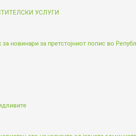
ОСТИТЕЛСКИ УСЛУГИ
за новинари за претстојниот попис во Републи
видливите