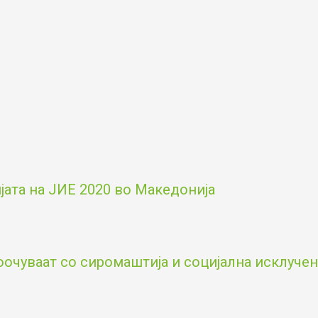
ата на ЈИЕ 2020 во Македонија
оочуваат со сиромаштија и социјална исклученос