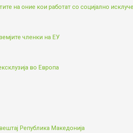
тите на оние кои работат со социјално исклу
земјите членки на ЕУ
ексклузија во Европа
вештај Република Македонија