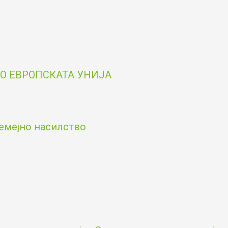
О ЕВРОПСКАТА УНИЈА
емејно насилство