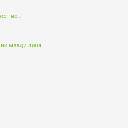
т во ...
чени млади лица