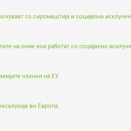
оочуваат со сиромаштија и социјална исклученос
тите на оние кои работат со социјално исклу
земјите членки на ЕУ
ексклузија во Европа