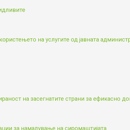
видливите
користењето на услугите од јавната админист
аност на засегнатите страни за ефикасно д
ации за намалување на сиромаштијата