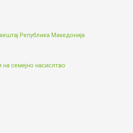
вештај Република Македонија
и на семејно насислтво