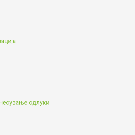
рација
онесување одлуки