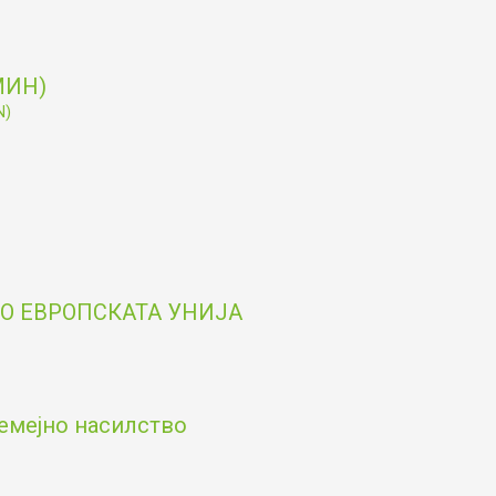
МИН)
N)
О ЕВРОПСКАТА УНИЈА
емејно насилство