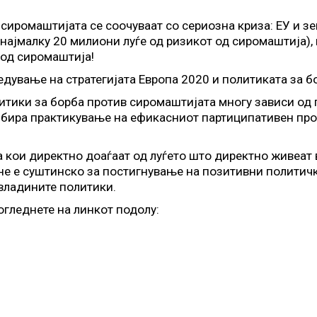
сиромаштијата се соочуваат со сериозна криза: ЕУ и зе
а најмалку 20 милиони луѓе од ризикот од сиромаштија),
 од сиромаштија!
дување на стратегијата Европа 2020 и политиката за б
итики за борба против сиромаштијата многу зависи од
бира практикување на ефикасниот партиципативен проц
 кои директно доаѓаат од луѓето што директно живеат 
не е суштинско за постигнување на позитивни политичк
владините политики.
огледнете на линкот подолу: