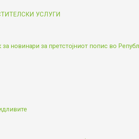
ОСТИТЕЛСКИ УСЛУГИ
за новинари за претстојниот попис во Републи
видливите