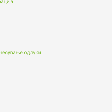
рација
онесување одлуки