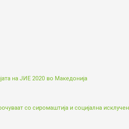
ата на ЈИЕ 2020 во Македонија
оочуваат со сиромаштија и социјална исклученос