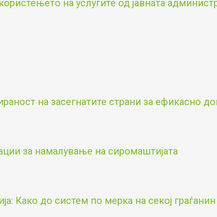
користењето на услугите од јавната админист
аност на засегнатите страни за ефикасно д
ации за намалување на сиромаштијата
а: Како до систем по мерка на секој граѓанин