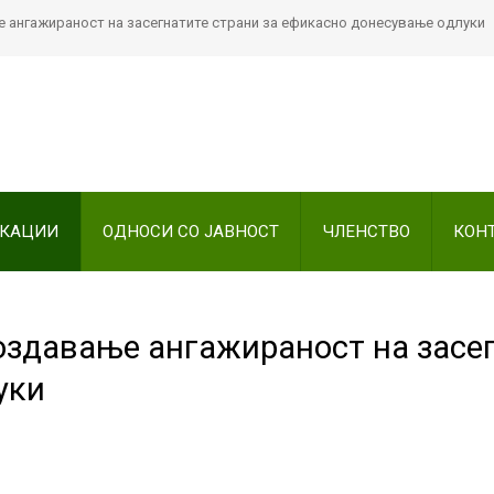
 ангажираност на засегнатите страни за ефикасно донесување одлуки
Пребарајте
на нашата веб стран
ИКАЦИИ
ОДНОСИ СО ЈАВНОСТ
ЧЛЕНСТВО
КОН
здавање ангажираност на засег
уки