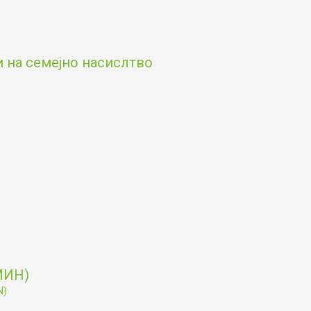
и на семејно насислтво
МИН)
N)