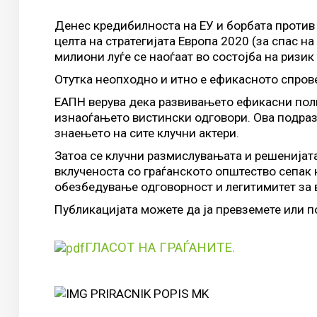
Денес кредибилноста на ЕУ и борбата против 
целта на стратегијата Европа 2020 (за спас н
милиони луѓе се наоѓаат во состојба на ризик
Отутка неопходно и итно е ефикасното спрове
ЕАПН верува дека развивањето ефикасни пол
изнаоѓањето вистински одговори. Ова подраз
знаењето на сите клучни актери.
Затоа се клучни размислувањата и решенијата
вклученоста со граѓанското општество сепак 
обезбедување одговорност и легитимитет за 
Публикацијата можете да ја превземете или п
ГЛАСОТ НА ГРАЃАНИТЕ.