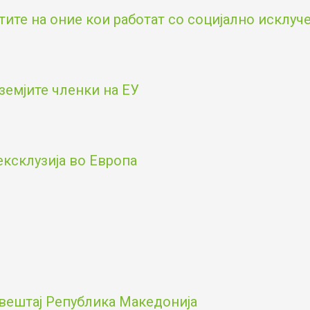
тите на оние кои работат со социјално исклу
земјите членки на ЕУ
ексклузија во Европа
вештај Република Македонија