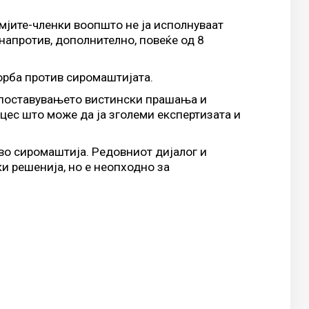
мјите-членки воопшто не ја исполнуваат
 напротив, дополнително, повеќе од 8
орба против сиромаштијата.
 поставувањето вистински прашања и
ес што може да ја зголеми експертизата и
во сиромаштија. Редовниот дијалог и
и решенија, но е неопходно за