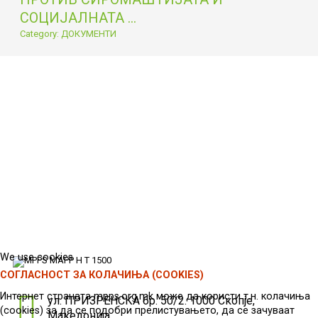
СОЦИЈАЛНАТА ...
Category: ДОКУМЕНТИ
We use cookies
СОГЛАСНОСТ ЗА КОЛАЧИЊА (COOKIES)
Интернет страната mpps.org.mk може да користи т.н. колачиња
ул. ПРИЗРЕНСКА бр. 50/2. 1000 Скопје,
(cookies) за да се подобри прелистувањето, да се зачуваат
Македонија