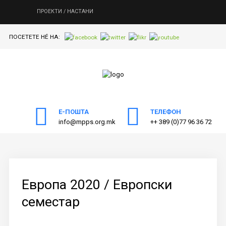
ПРОЕКТИ / НАСТАНИ
ПОСЕТЕТЕ НÉ НА:
ПОЧЕТНА
Пребарајте
на нашата веб страна
ЗА МППС
АКТИВНОСТИ
Е-ПОШТА
ТЕЛЕФОН
ПУБЛИКАЦИИ
info@mpps.org.mk
++ 389 (0)77 96 36 72
ОДНОСИ СО ЈАВНОСТ
ЧЛЕНСТВО
КОНТАКТ
Европа 2020 / Европски
семестар