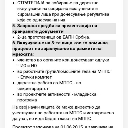
СТРАТЕГИЈА за лобирање за директно
вклучување на социјално исклучените и
сиромашни лица при донесување регулатива
која се однесува на нив
5. Завршна средба за презентација на
креираните документи
2-ца претставници од ЕАПН Србија.
6. Вклучување на 5-те лица кои го поминаа
процесот на зајакнување во рамките на
мрежата:
членство во органите кои донесуваат одлуки
- ИО и НО
во работните групи/помошните тела на МППС
- Етички комитет
директна работа со МППС - во
секретаријатот
во проектните активности - младинска
програма
На овој начин лицата ќе може директно да
учествуваат во работата на МППС и истовремено
да учат, но и да бидат гласот на МППС.
Проектот започнувa на 01.06.2015, а завршува на