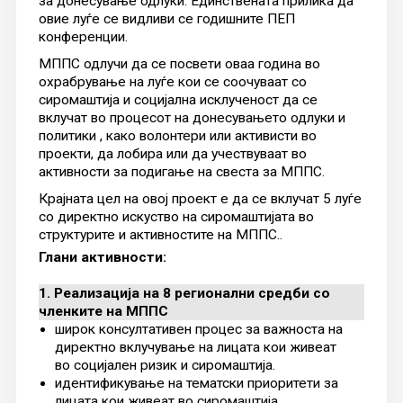
за донесување одлуки. Единствената прилика да
овие луѓе се видливи се годишните ПЕП
конференции.
МППС одлучи да се посвети оваа година во
охрабрување на луѓе кои се соочуваат со
сиромаштија и социјална исклученост да се
вклучат во процесот на донесувањето одлуки и
политики , како волонтери или активисти во
проекти, да лобира или да учествуваат во
активности за подигање на свеста за МППС.
Крајната цел на овој проект е да се вклучат 5 луѓе
со директно искуство на сиромаштијата во
структурите и активностите на МППС..
Глани активности:
1. Реализација на 8 регионални средби со
членките на МППС
широк консултативен процес за важноста на
директно вклучување на лицата кои живеат
во социјален ризик и сиромаштија.
идентификување на тематски приоритети за
лицата кои живеат во сиромаштија