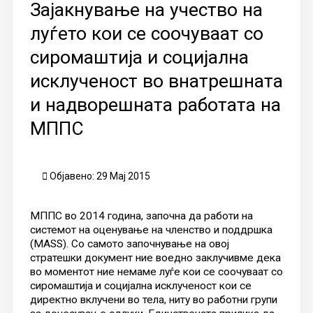
Зајакнување на учество на
луѓето кои се соочуваат со
сиромаштија и социјална
исклученост во внатрешнaта
и надворешната работата на
МППС
Објавено: 29 Мај 2015
МППС во 2014 година, започна да работи на
системот на оценување на членство и поддршка
(MASS). Со самото започнување на овој
стратешки документ ние воедно заклучивме дека
во моментот ние немаме луѓе кои се соочуваат со
сиромаштија и социјална исклученост кои се
директно вклучени во тела, ниту во работни групи