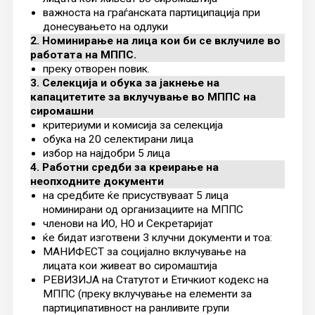
важноста на граѓанската партиципација при
донесувањето на одлуки
2. Номинирање на лица кои би се вклучиле во
работата на МППС.
преку отворен повик.
3. Селекција и обука за јакнење на
капацитетите за вклучување во МППС на
сиромашни
критериуми и комисија за селекција
обука на 20 селектирани лица
избор на најдобри 5 лица
4. Работни средби за креирање на
неопходните документи
на средбите ќе присуствуваат 5 лица
номинирани од организациите на МППС
членови на ИО, НО и Секретаријат
ќе бидат изготвени 3 клучни документи и тоа:
МАНИФЕСТ за социјално вклучување на
лицата кои живеат во сиромаштија
РЕВИЗИЈА на Статутот и Етичкиот кодекс на
МППС (преку вклучување на елементи за
партиципативност на ранливите групи