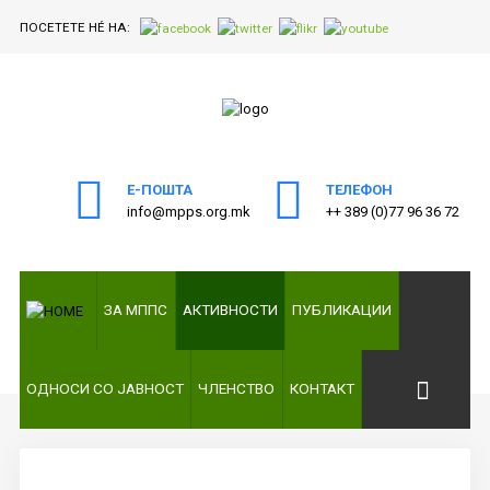
ПОСЕТЕТЕ НÉ НА:
ПОЧЕТНА
Пребарајте
на нашата веб страна
ЗА
МППС
Е-ПОШТА
ТЕЛЕФОН
info@mpps.org.mk
++ 389 (0)77 96 36 72
АКТИВНОСТИ
ПУБЛИКАЦИИ
ЗА МППС
АКТИВНОСТИ
ПУБЛИКАЦИИ
ОДНОСИ
СО
ЈАВНОСТ
ОДНОСИ СО ЈАВНОСТ
ЧЛЕНСТВО
КОНТАКТ
ЧЛЕНСТВО
КОНТАКТ