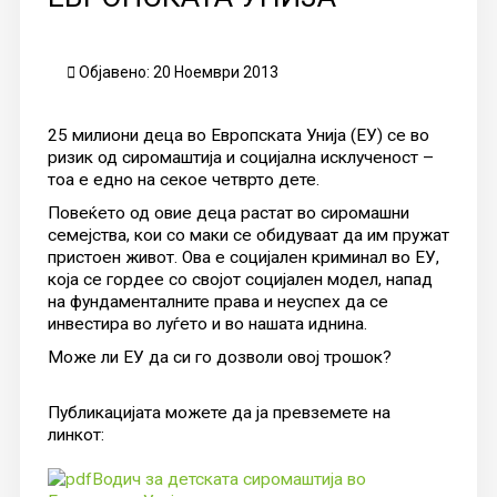
Објавено: 20 Ноември 2013
25 милиони деца во Европската Унија (ЕУ) се во
ризик од сиромаштија и социјална исклученост –
тоа е едно на секое четврто дете.
Повеќето од овие деца растат во сиромашни
семејства, кои со маки се обидуваат да им пружат
пристоен живот. Ова е социјален криминал во ЕУ,
која се гордее со својот социјален модел, напад
на фундаменталните права и неуспех да се
инвестира во луѓето и во нашата иднина.
Може ли ЕУ да си го дозволи овој трошок?
Публикацијата можете да ја превземете на
линкот:
Водич за детската сиромаштија во