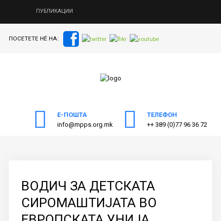
ПУБЛИКАЦИИ
ПОСЕТЕТЕ НÉ НА:
ПОЧЕТНА
Пребарајте
на нашата веб страна
ЗА МППС
АКТИВНОСТИ
ПУБЛИКАЦИИ
Е-ПОШТА
ТЕЛЕФОН
info@mpps.org.mk
++ 389 (0)77 96 36 72
ОДНОСИ СО ЈАВНОСТ
ЧЛЕНСТВО
КОНТАКТ
ВОДИЧ ЗА ДЕТСКАТА
СИРОМАШТИЈАТА ВО
ЕВРОПСКАТА УНИЈА