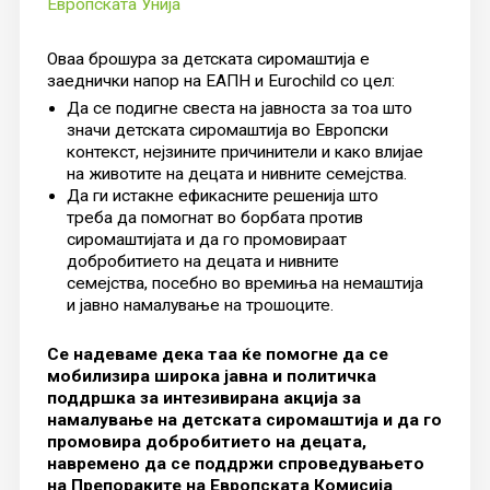
Европската Унија
Оваа брошура за детската сиромаштија е
заеднички напор на ЕАПН и Eurochild со цел:
Да се подигне свеста на јавноста за тоа што
значи детската сиромаштија во Европски
контекст, нејзините причинители и како влијае
на животите на децата и нивните семејства.
Да ги истакне ефикасните решенија што
треба да помогнат во борбата против
сиромаштијата и да го промовираат
добробитието на децата и нивните
семејства, посебно во времиња на немаштија
и јавно намалување на трошоците.
Се надеваме дека таа ќе помогне да се
мобилизира широка јавна и политичка
поддршка за интезивирана акција за
намалување на детската сиромаштија и да го
промовира добробитието на децата,
навремено да се поддржи спроведувањето
на Препораките на Европската Комисија