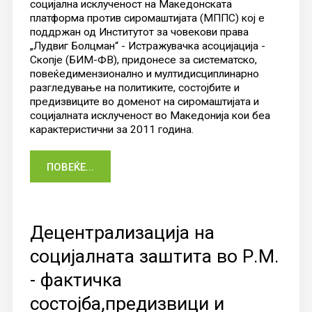
социјална исклученост на Македонската
платформа против сиромаштијата (МППС) кој е
поддржан од Институтот за човекови права
„Лудвиг Болцман“ - Истражувачка асоцијација -
Скопје (БИМ-ФВ), придонесе за систематско,
повеќедимензионално и мултидисциплинарно
разгледување на политиките, состојбите и
предизвиците во доменот на сиромаштијата и
социјалната исклученост во Македонија кои беа
карактеристични за 2011 година.
ПОВЕЌЕ...
Децентрализација на
социјалната заштита во Р.М.
- фактичка
состојба,предизвици и