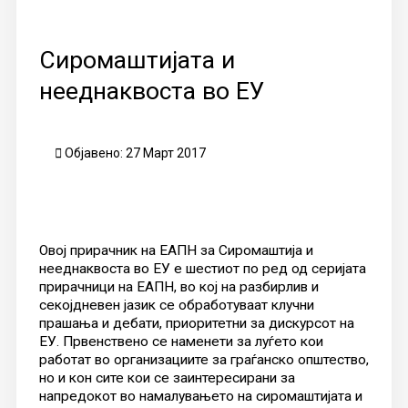
Сиромаштијата и
нееднаквоста во ЕУ
Објавено: 27 Март 2017
Овој прирачник на ЕАПН за Сиромаштија и
нееднаквоста во ЕУ е шестиот по ред од серијата
прирачници на ЕАПН, во кој на разбирлив и
секојдневен јазик се обработуваат клучни
прашања и дебати, приоритетни за дискурсот на
ЕУ. Првенствено се наменети за луѓето кои
работат во организациите за граѓанско општество,
но и кон сите кои се заинтересирани за
напредокот во намалувањето на сиромаштијата и