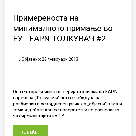
Примереностa на
минималното примање во
ЕУ - EAPN ТОЛКУВАЧ #2
Објавено: 28 Февруари 2013
Ова е втора книшка во серијата книшки на EAPN
наречена „Толкувачи“ што се обидува на
разбирлив и секојдневен јазик да „објасни“ клучни
теми и дебати кои се приоритетни во расправата
за сиромаштијата во ЕУ
ПОВЕЌЕ...