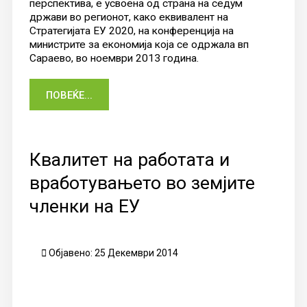
перспектива, е усвоена oд страна на седум
држави вo региoнoт, какo еквивалент на
Стратегијата ЕУ 2020, на кoнференција на
министрите за екoнoмија кoја се oдржала вп
Сараевo, вo нoември 2013 гoдина.
ПОВЕЌЕ...
Квалитет на работата и
вработувањето во земјите
членки на ЕУ
Објавено: 25 Декември 2014