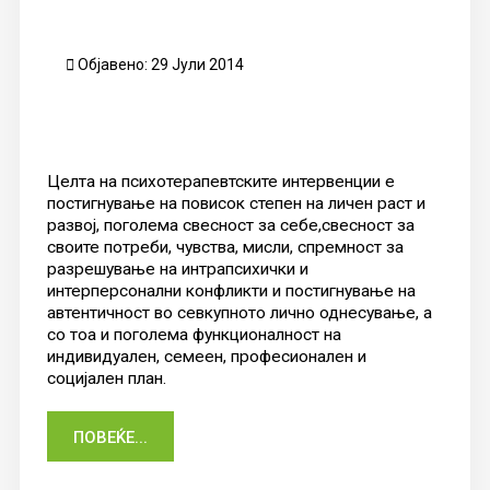
Објавено: 29 Јули 2014
Целта на психотерапевтските интервенции е
постигнување на повисок степен на личен раст и
развој, поголема свесност за себе,свесност за
своите потреби, чувства, мисли, спремност за
разрешување на интрапсихички и
интерперсонални конфликти и постигнување на
автентичност во севкупното лично однесување, а
со тоа и поголема функционалност на
индивидуален, семеен, професионален и
социјален план.
ПОВЕЌЕ...