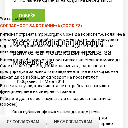
МППС излезе од печат на крајот на месец август.
ПОВЕЌЕ...
We use cookies
СОГЛАСНОСТ ЗА КОЛАЧИЊА (COOKIES)
Интернет страната mpps.org.mk може да користи т.н. колачиња
(cookies) за да се подобри прелистувањето, да се зачуваат
Меѓународна национална
одредени кориснички поставувања и да се поедностави
рамка за човекови права за
интеракцијата со одредени делови на страната.
Македонија
Интернет пребарувачот на посетителот на страната може да
биде нагоден да ги одбива колачињата, односно да
предупредува за нивното појавување, а тие во секој момент
можат да се избришат од уредот на посетителот.
Објавено: 14 Март 2011
Во некои случаи, колачињата се потребни за правилно
функционирање на интернет страната.
Изберете дали се согласувате да се користат колачиња
(cookies)
Оваа публикација има за цел да даде јасен
преглед на меѓународните норми и стандарди
СЕ СОГЛАСУВАМ
НЕ СЕ СОГЛАСУВАМ
поставени од меѓународното и домашното право