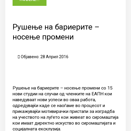
Рушење на бариерите –
носење промени
Објавено: 28 Април 2016
Рушење на бариерите – носење промени со 15
нови студии на случаи од членките на ЕАПН кои
наведуваат нови успеси во оваа работа,
одредувајќи каде се наоѓаме во процесот и
прикажувајќи мотивирачки пристапи за изградба
на учеството на луѓето кои живеат во сиромаштија
кои имаат директно искуство во сиромаштијата и
социјалната ексклузија.