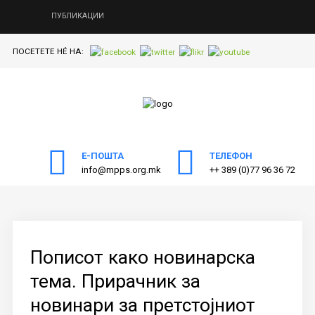
ПУБЛИКАЦИИ
ПОСЕТЕТЕ НÉ НА:
ПОЧЕТНА
Пребарајте
на нашата веб страна
ЗА МППС
АКТИВНОСТИ
Е-ПОШТА
ТЕЛЕФОН
ПУБЛИКАЦИИ
info@mpps.org.mk
++ 389 (0)77 96 36 72
ОДНОСИ СО ЈАВНОСТ
ЧЛЕНСТВО
КОНТАКТ
Пописот како новинарска
тема. Прирачник за
новинари за претстојниот