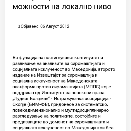
можности на локално ниво
Објавено: 06 Август 2012
Во функција на постигнување континуитет и
развивање на анализите за сиромаштијата и
социјалната исклученост во Македонија, второто
издание на Извештајот за сиромаштија и
социјална исклученост на Македонската
платформа против сиромаштијата (МППС) кој е
поддржан од Институтот за човекови права
„Лудвиг Болцман“ - Истражувачка асоцијација -
Скопје (БИМ-ФВ), придонесе за систематско,
повеќедимензионално и мултидисциплинарно
разгледување на политиките, состојбите и
предизвиците во доменот на сиромаштијата и
социјалната исклученост во Македонија кои беа