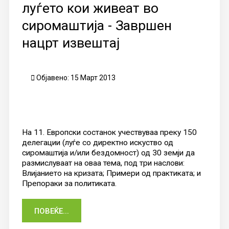
луѓето кои живеат во
сиромаштија - Завршен
нацрт извештај
Објавено: 15 Март 2013
На 11. Европски состанок учествуваа преку 150
делегации (луѓе со директно искуство од
сиромаштија и/или бездомност) од 30 земји да
размислуваат на оваа тема, под три наслови:
Влијанието на кризата; Примери од практиката; и
Препораки за политиката.
ПОВЕЌЕ...