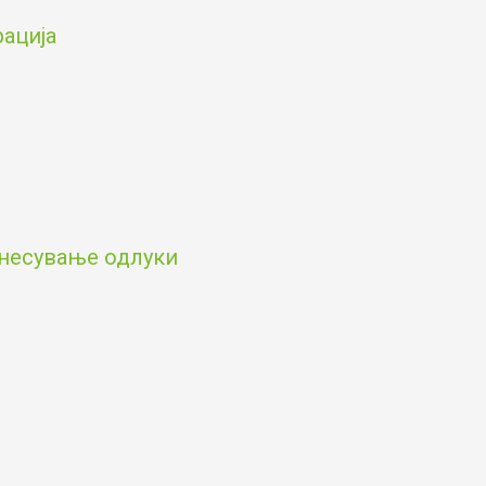
рација
онесување одлуки