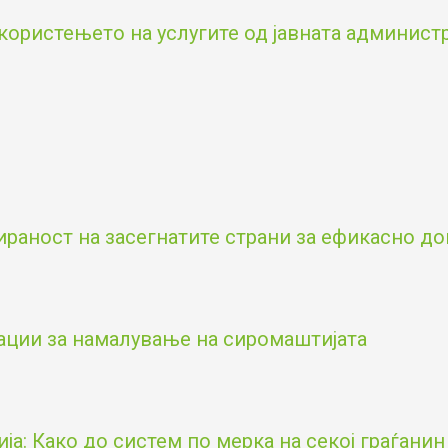
користењето на услугите од јавната админист
аност на засегнатите страни за ефикасно д
ации за намалување на сиромаштијата
а: Како до систем по мерка на секој граѓанин