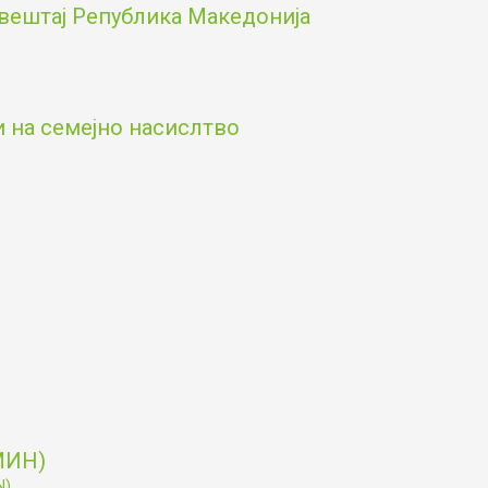
вештај Република Македонија
и на семејно насислтво
МИН)
N)