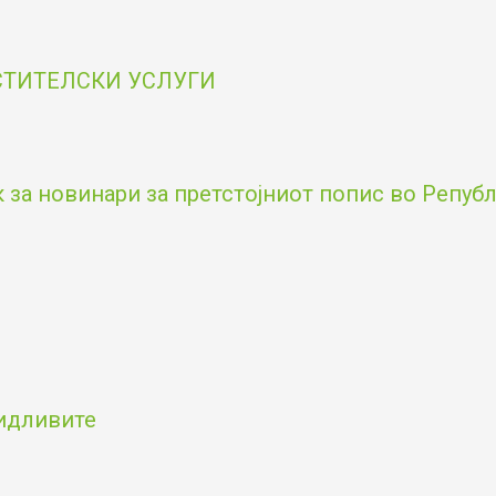
ОСТИТЕЛСКИ УСЛУГИ
за новинари за претстојниот попис во Републи
видливите