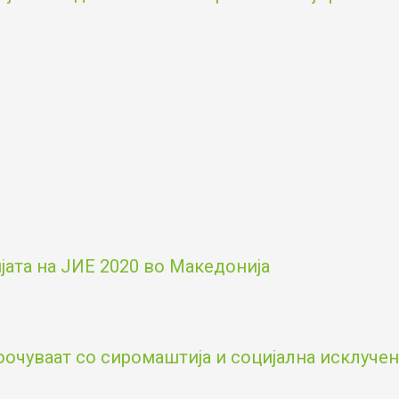
ата на ЈИЕ 2020 во Македонија
оочуваат со сиромаштија и социјална исклученос