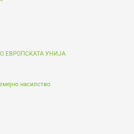
О ЕВРОПСКАТА УНИЈА
емејно насилство