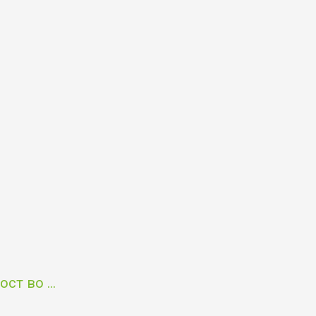
т во ...