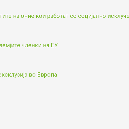
тите на оние кои работат со социјално исклу
земјите членки на ЕУ
ексклузија во Европа