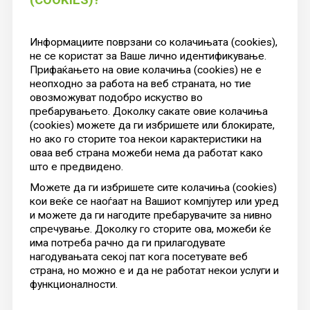
Информациите поврзани со колачињата (cookies),
не се користат за Ваше лично идентификување.
Прифаќањето на овие колачиња (cookies) не е
неопходно за работа на веб страната, но тие
овозможуват подобро искуство во
пребарувањето. Доколку сакате овие колачиња
(cookies) можете да ги избришете или блокирате,
но ако го сторите тоа некои карактеристики на
оваа веб страна можеби нема да работат како
што е предвидено.
Можете да ги избришете сите колачиња (cookies)
кои веќе се наоѓаат на Вашиот компјутер или уред
и можете да ги нагодите пребарувачите за нивно
спречување. Доколку го сторите ова, можеби ќе
има потреба рачно да ги прилагодувате
нагодувањата секој пат кога посетувате веб
страна, но можно е и да не работат некои услуги и
функционалности.