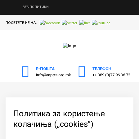
ВЕБ ПОЛИТИКИ
ПОСЕТЕТЕ НÉ НА:
ПОЧЕТНА
Пребарајте
на нашата веб страна
ЗА МППС
АКТИВНОСТИ
Е-ПОШТА
ТЕЛЕФОН
ПУБЛИКАЦИИ
info@mpps.org.mk
++ 389 (0)77 96 36 72
ОДНОСИ СО ЈАВНОСТ
ЧЛЕНСТВО
КОНТАКТ
Политика за користење
колачиња („cookies“)