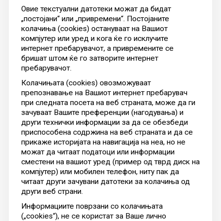
Овие текстуални датотеки можат да бидат
„постојани“ или „привремени“. Постојаните
колачиња (cookies) остануваат на Вашиот
компјутер или уред и кога ќе го исклучите
интернет пребарувачот, а привремените се
бришат штом ќе го затворите интернет
пребарувачот.
Колачињата (cookies) овозможуваат
препознавање на Вашиот интернет пребарувач
при следната посета на веб страната, може да ги
зачуваат Вашите преференции (нагодувања) и
други технички информации за да се обезбеди
приспособена содржина на веб страната и да се
прикаже историјата на навигација на неа, но не
можат да читаат податоци или информации
сместени на вашиот уред (пример од тврд диск на
компјутер) или мобилен телефон, ниту пак да
читаат други зачувани датотеки за колачиња од
други веб страни.
Информациите поврзани со колачињата
(„cookies“), не се користат за Ваше лично