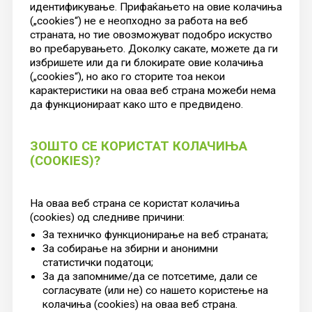
идентификување. Прифаќањето на овие колачиња
(„cookies“) не е неопходно за работа на веб
страната, но тие овозможуват подобро искуство
во пребарувањето. Доколку сакате, можете да ги
избришете или да ги блокирате овие колачиња
(„cookies“), но ако го сторите тоа некои
карактеристики на оваа веб страна можеби нема
да функционираат како што е предвидено.
ЗОШТО СЕ КОРИСТАТ КОЛАЧИЊА
(COOKIES)?
На оваа веб страна се користат колачиња
(cookies) од следниве причини:
За техничко функционирање на веб страната;
За собирање на збирни и анонимни
статистички податоци;
За да запомниме/да се потсетиме, дали се
согласувате (или не) со нашето користење на
колачиња (cookies) на оваа веб страна.