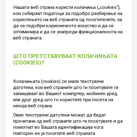
Нашата веб страна користи колачиња („cookies“),
кои собираат податоци за подобро разбирање на
користењето на веб страната од посетителите, за
да се подобри корисничкото искуство и да се
оптимизира и да се унапреди функционалноста на
веб страната.
ШТО ПРЕТСТАВУВААТ КОЛАЧИЊАТА
(COOKIES)?
Колачињата (cookies) се мали текстуални
датотеки, кои веб страните што ги посетувате ги
запишуваат во Вашиот компјутер, мобилен уред
или друг уред што го користите при посета на
некоја веб страна.
Овие текстуални датотеки можат да бидат
прочитани од веб страните што ги посетувате и да
помогнат во Вашата идентификација кога
повторно ќе ја посетите веб страната.