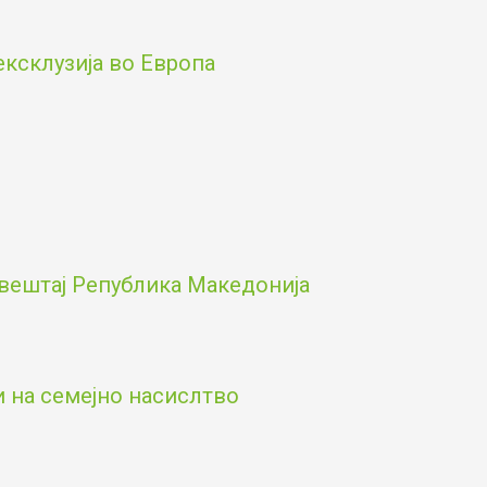
ексклузија во Европа
вештај Република Македонија
и на семејно насислтво