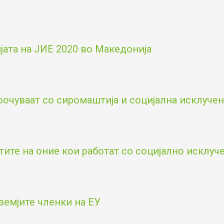
ата на ЈИЕ 2020 во Македонија
оочуваат со сиромаштија и социјална исклученос
тите на оние кои работат со социјално исклу
земјите членки на ЕУ