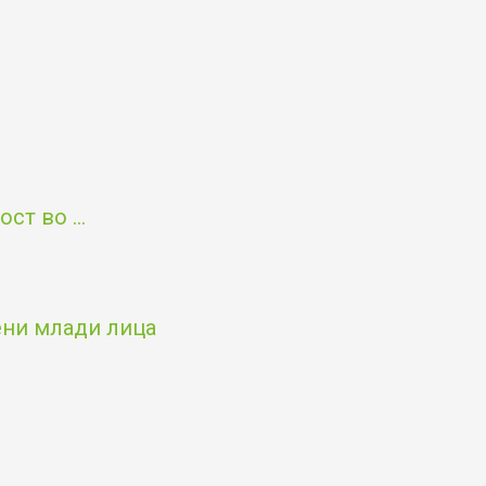
т во ...
чени млади лица